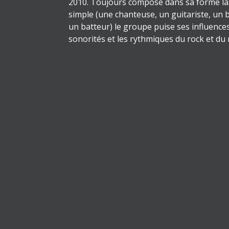
2010. Toujours composé dans sa forme la
simple (une chanteuse, un guitariste, un b
un batteur) le groupe puise ses influence
sonorités et les rythmiques du rock et du
années 90 à aujourd’hui.
En savoir plus