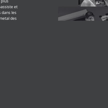
 plus
assiste et
s dans les
 metal des